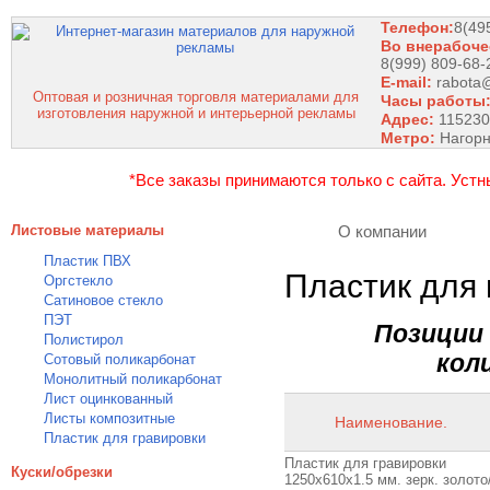
Телефон:
8(49
Во внерабоче
8(999) 809-68-
E-mail:
rabota
Оптовая и розничная торговля материалами для
Часы работы
изготовления наружной и интерьерной рекламы
Адрес:
115230,
Метро:
Нагор
*Все заказы принимаются только с сайта. Устн
Листовые материалы
О компании
Пластик ПВХ
Пластик для 
Оргстекло
Сатиновое стекло
ПЭТ
Позиции
Полистирол
кол
Сотовый поликарбонат
Монолитный поликарбонат
Лист оцинкованный
Листы композитные
Наименование.
Пластик для гравировки
Пластик для гравировки
Куски/обрезки
1250х610х1.5 мм. зерк. золото